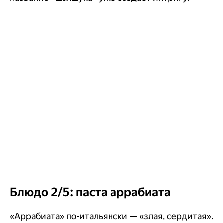
Блюдо 2/5: паста аррабиата
«Аррабиата» по-итальянски — «злая, сердитая».