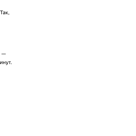
 Так,
й —
инут.