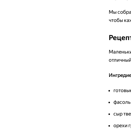
Мы собра
чтобы ка
Рецеп
Маленьки
отличный 
Ингредие
готовые
фасоль 
сыр тве
орехи г