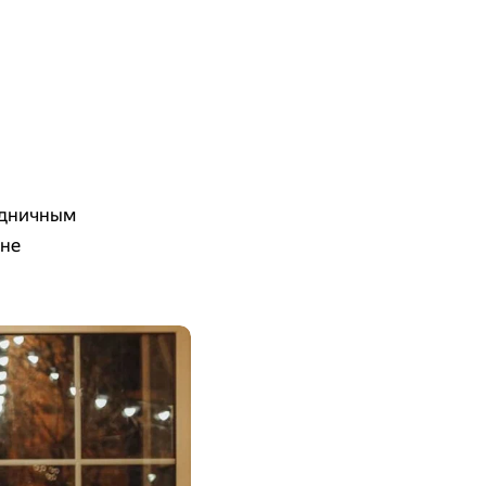
аздничным
 не