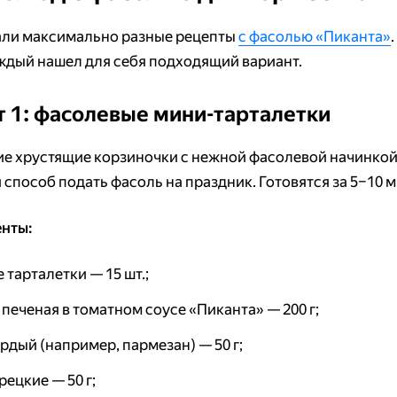
ли максимально разные рецепты
с фасолью «Пиканта»
.
ждый нашел для себя подходящий вариант.
т 1: фасолевые мини-тарталетки
е хрустящие корзиночки с нежной фасолевой начинко
способ подать фасоль на праздник. Готовятся за 5–10 м
нты:
 тарталетки — 15 шт.;
печеная в томатном соусе «Пиканта» — 200 г;
рдый (например, пармезан) — 50 г;
рецкие — 50 г;