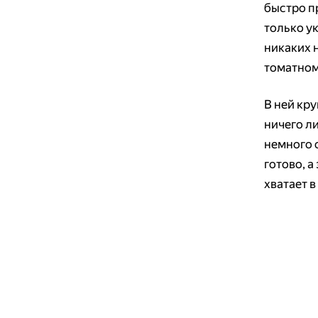
быстро п
только ук
никаких 
томатном
В ней кру
ничего ли
немного с
готово, а
хватает 