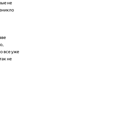
рые не
озникло
аве
о,
ко все уже
так не