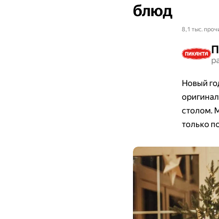
блюд
8,1 тыс. проч
П
р
​​Новый г
оригинал
столом. 
только п