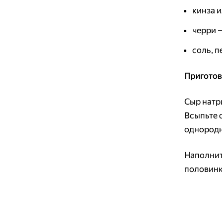
кинза и
черри 
соль, п
Пригото
Сыр натр
Всыпьте 
однородно
Наполнит
половинк