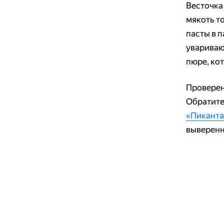
Весточка 
мякоть т
пасты в 
увариваю
пюре, ко
Проверен
Обратите
«Пиканта
выверенн