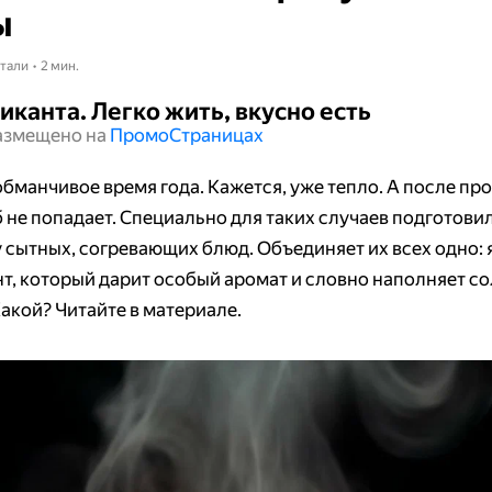
ы
тали • 2 мин.
иканта. Легко жить, вкусно есть
азмещено на
Промо​​​​​​​Страницах
обманчивое время года. Кажется, уже тепло. А после пр
б не попадает. Специально для таких случаев подготови
 сытных, согревающих блюд. Объединяет их всех одно: 
т, который дарит особый аромат и словно наполняет с
Какой? Читайте в материале.