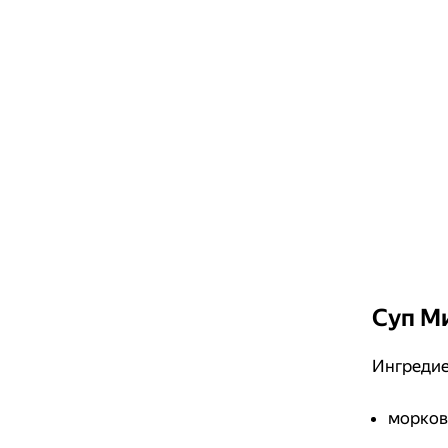
Суп М
Ингредие
морковь