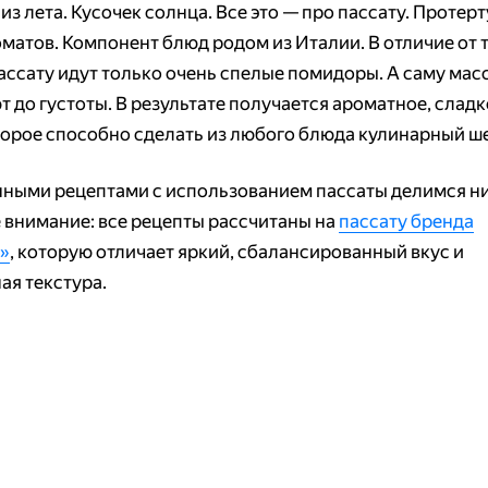
из лета. Кусочек солнца. Все это — про пассату. Протер
оматов. Компонент блюд родом из Италии. В отличие от
пассату идут только очень спелые помидоры. А саму мас
т до густоты. В результате получается ароматное, слад
торое способно сделать из любого блюда кулинарный ш
ными рецептами с использованием пассаты делимся н
 внимание: все рецепты рассчитаны на
пассату бренда
»
, которую отличает яркий, сбалансированный вкус и
ая текстура.