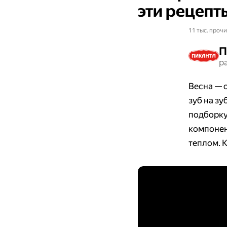
эти рецепт
11 тыс. прочи
П
р
Весна — 
зуб на зу
подборку
компонен
теплом. 