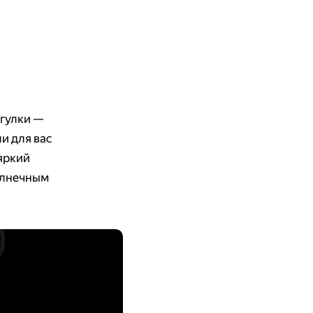
огулки —
ли для вас
яркий
олнечным