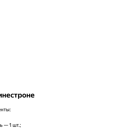
инестроне
нты:
 — 1 шт.;