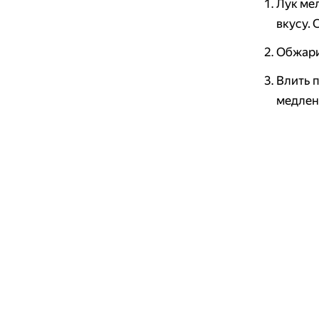
Лук мел
вкусу.
Обжари
Влить п
медлен