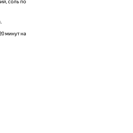
ий, соль по
.
20 минут на