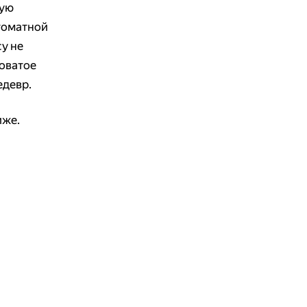
тую
 томатной
су не
коватое
едевр.
иже.