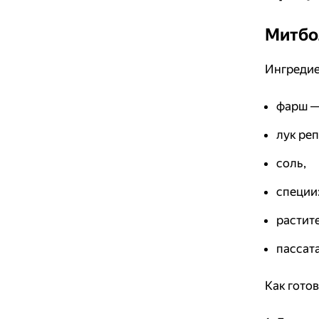
Митбо
Ингредие
фарш — 
лук реп
соль,
специи:
растите
пассата
Как готов