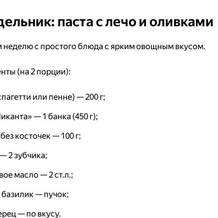
ельник: паста с лечо и оливками
 неделю с простого блюда с ярким овощным вкусом.
нты (на 2 порции):
спагетти или пенне) — 200 г;
иканта» — 1 банка (450 г);
без косточек — 100 г;
— 2 зубчика;
ое масло — 2 ст.л.;
 базилик — пучок;
ерец — по вкусу.