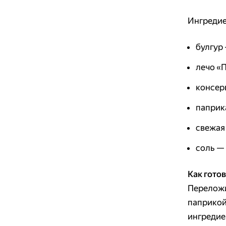
Ингредие
булгур 
лечо «П
консерв
паприка
свежая
соль — 
Как готов
Переложи
паприкой
ингредие