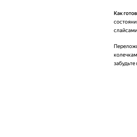
Как готов
состояни
слайсами
Переложи
колечкам
забудьте