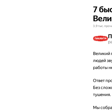
7 бы
Вели
3,9 тыс. проч
П
р
Великий 
людей зв
работы не
Ответ пр
Без слож
тушения.
Мы собра