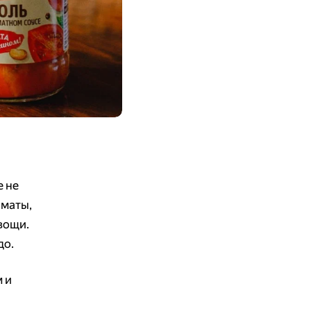
е не
оматы,
вощи.
до.
 и