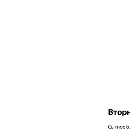
Вторн
Сытное б