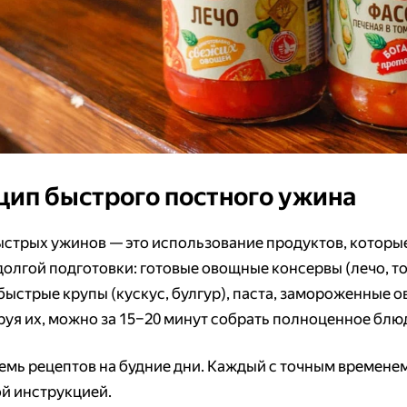
ип быстрого постного ужина
ыстрых ужинов — это использование продуктов, которы
долгой подготовки: готовые овощные консервы (лечо, т
 быстрые крупы (кускус, булгур), паста, замороженные о
уя их, можно за 15–20 минут собрать полноценное блю
емь рецептов на будние дни. Каждый с точным временем
й инструкцией.