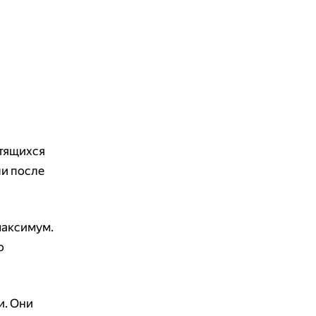
стящихся
ли после
максимум.
о
и. Они