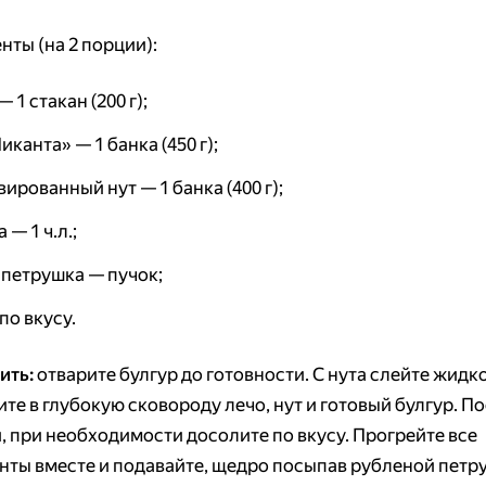
нты (на 2 порции):
— 1 стакан (200 г);
иканта» — 1 банка (450 г);
ированный нут — 1 банка (400 г);
 — 1 ч.л.;
 петрушка — пучок;
по вкусу.
ить:
отварите булгур до готовности. С нута слейте жидко
те в глубокую сковороду лечо, нут и готовый булгур. П
, при необходимости досолите по вкусу. Прогрейте все
нты вместе и подавайте, щедро посыпав рубленой петр