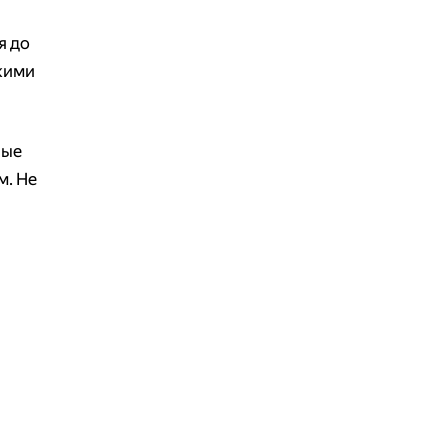
я до
нкими
ные
м. Не