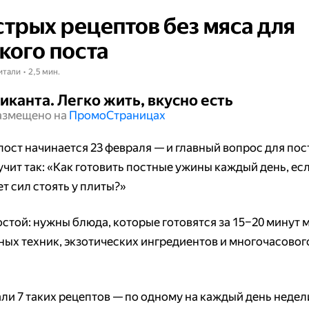
стрых рецептов без мяса для
кого поста
итали • 2,5 мин.
иканта. Легко жить, вкусно есть
азмещено на
Промо​​​​​​​Страницах
пост начинается 23 февраля — и главный вопрос для по
учит так: «Как готовить постные ужины каждый день, ес
т сил стоять у плиты?»
остой: нужны блюда, которые готовятся за 15–20 минут 
ных техник, экзотических ингредиентов и многочасовог
ли 7 таких рецептов — по одному на каждый день недел