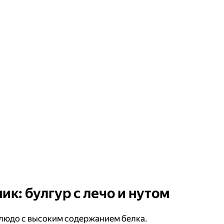
ик: булгур с лечо и нутом
людо с высоким содержанием белка.