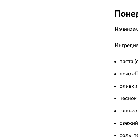
Понед
Начинаем
Ингредие
паста (
лечо «П
оливки 
чеснок 
оливков
свежий
соль, п