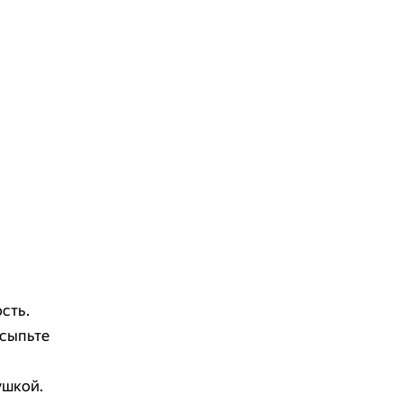
сть.
осыпьте
ушкой.