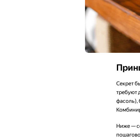
Принц
Секрет б
требуют 
фасоль),
Комбинир
Ниже — с
пошагово