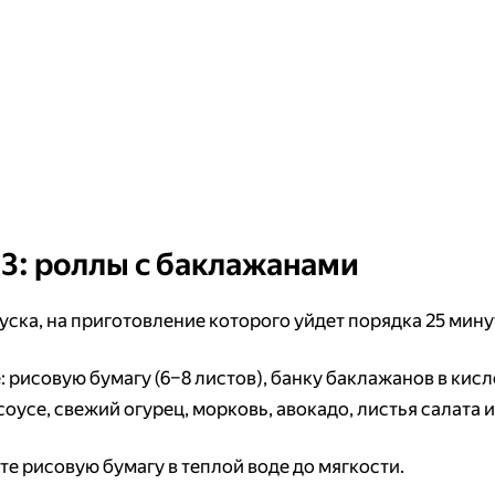
3: роллы с баклажанами
уска, на приготовление которого уйдет порядка 25 мину
 рисовую бумагу (6–8 листов), банку баклажанов в кисл
оусе, свежий огурец, морковь, авокадо, листья салата и
е рисовую бумагу в теплой воде до мягкости.