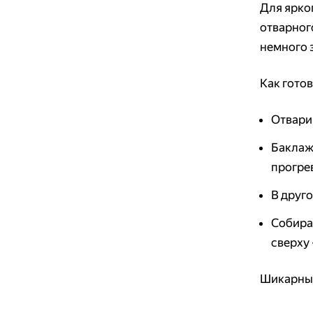
Для ярког
отварного
немного 
Как гото
Отвари
Баклаж
прогре
В друго
Собира
сверху
Шикарный