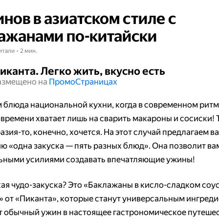
инов в азиатском стиле с
ажанами по-китайски
итали • 2 мин.
иканта. Легко жить, вкусно есть
азмещено на
Промо​​​​​​​Страницах
м блюда национальной кухни, когда в современном рит
 времени хватает лишь на сварить макароны и сосиски! 
зия-то, конечно, хочется. На этот случай предлагаем в
ю «одна закуска — пять разных блюд». Она позволит ва
ными усилиями создавать впечатляющие ужины!
кая чудо-закуска? Это «Баклажаны в кисло-сладком соус
» от «Пиканта», которые станут универсальным ингреди
т обычный ужин в настоящее гастрономическое путешес