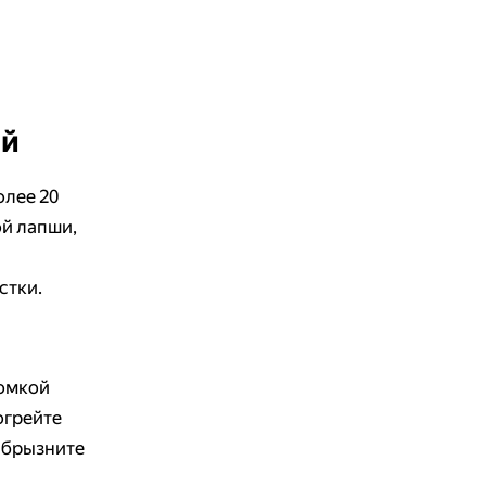
ей
олее 20
ой лапши,
стки.
ломкой
огрейте
 сбрызните