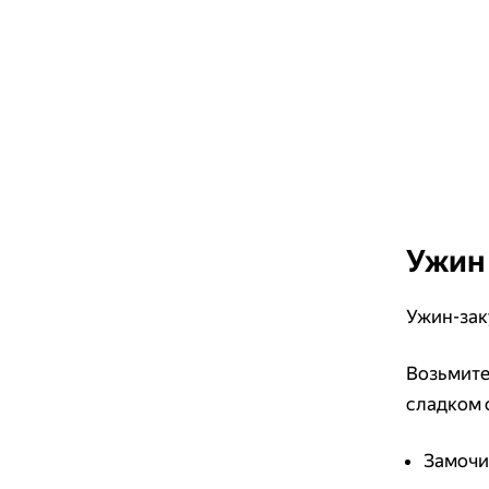
Ужин 
Ужин-зак
Возьмите:
сладком с
Замочит