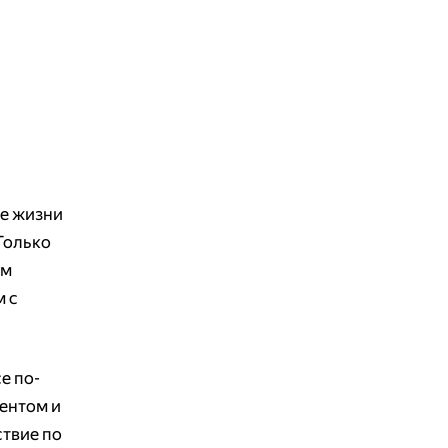
ме жизни
Только
ам
м с
е по-
ентом и
твие по