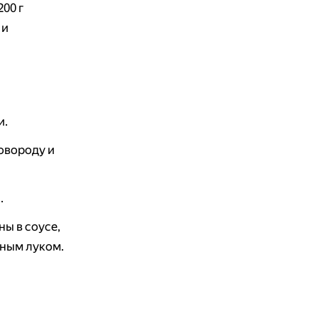
00 г
 и
и.
овороду и
.
ы в соусе,
еным луком.