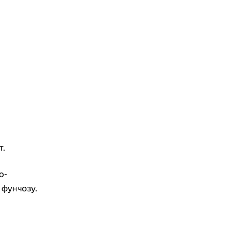
т.
о-
 фунчозу.