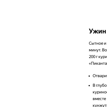
Ужин 
Сытное и
минут. Во
200 г кур
«Пиканта
Отвари
В глуб
курино
вместе
кунжут