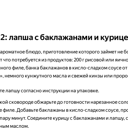
2: лапша с баклажанами и куриц
 ароматное блюдо, приготовление которого займет не б
т что потребуется из продуктов: 200 г рисовой или яичн
иного филе, банка баклажанов в кисло-сладком соусе от
», немного кунжутного масла и свежей кинзы или проро
те лапшу согласно инструкции на упаковке.
окой сковороде обжарьте до готовности нарезанное со
е филе. Добавьте баклажаны в кисло-сладком соусе, пр
 пару минут. Соедините курицу с баклажанами и лапшу,
ным маслом.