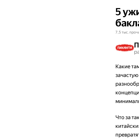
5 уж
бакл
7,5 тыс. проч
П
р
Какие та
зачастую
разнообра
концепци
минималь
Что за та
китайски
превратя